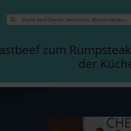
stbeef zum Rumpsteak 
der Küch