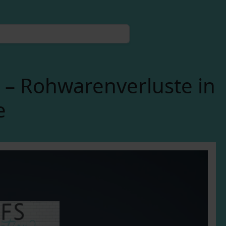
– Rohwarenverluste in
e