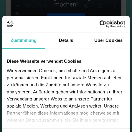
machen!
Video starten
Frei von – Sahnealternativen,
Zustimmung
Details
Über Cookies
die nicht nur Veganer:innen
glücklich machen!
Diese Webseite verwendet Cookies
Wir verwenden Cookies, um Inhalte und Anzeigen zu
personalisieren, Funktionen für soziale Medien anbieten
Die Pflanzenkost-Experten von Violife präsentieren vegane
zu können und die Zugriffe auf unsere Website zu
Saucen und Desserts,
zubereitet mit der Sahnealternative Flora
analysieren. Außerdem geben wir Informationen zu Ihrer
Professional Plant. Was ihr fehlt: Gluten, Laktose und Allergene!
Verwendung unserer Website an unsere Partner für
Eine gute Lösung für die Herausforderungen in der Küche mit
soziale Medien, Werbung und Analysen weiter. Unsere
den verschiedensten Unverträglichkeiten oder
Partner führen diese Informationen möglicherweise mit
Ernährungsgewohnheiten der Gäste:
100% pflanzlich und
weiteren Daten zusammen, die Sie ihnen bereitgestellt
allergenfrei
. Jetzt reinschauen und sich selbst vom
haben oder die sie im Rahmen Ihrer Nutzung der Dienste
Aufschlagvolumen, der Bindung und Standstabilität überzeugen!